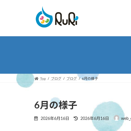
コ
ナ
ン
ビ
テ
ゲ
ン
ー
ツ
シ
へ
ョ
ス
ン
キ
に
ッ
移
プ
動
Top
ブログ
ブログ
6月の様子
6月の様子
最
2026年6月16日
2026年6月16日
web_
終
更