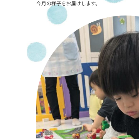
今月の様子をお届けします。
新
日
時
: