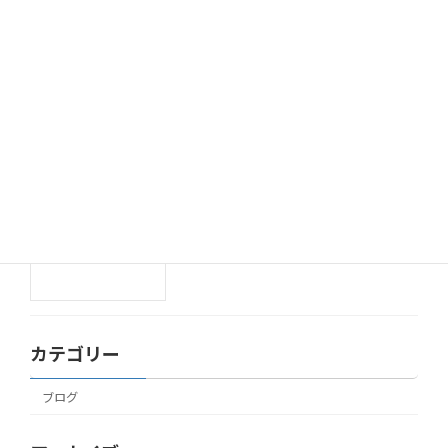
ブログ
2025年11月7日
ハロウィン🎃
ブログ
2025年10月31日
Happy Halloween✨
ブログ
2025年10月30日
カテゴリー
ブログ