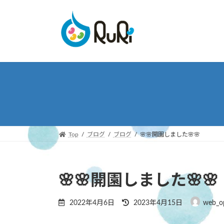
コ
ナ
ン
ビ
テ
ゲ
ン
ー
ツ
シ
へ
ョ
ス
ン
キ
に
ッ
移
プ
動
Top
ブログ
ブログ
🌸🌸開園しました🌸🌸
🌸🌸開園しました🌸🌸
最
2022年4月6日
2023年4月15日
web_o
終
更