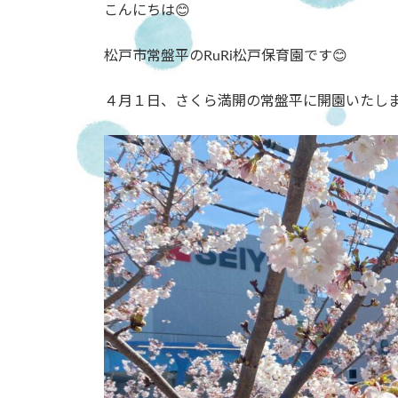
こんにちは😊
新
日
時
松戸市常盤平のRuRi松戸保育園です😊
:
４月１日、さくら満開の常盤平に開園いたしま