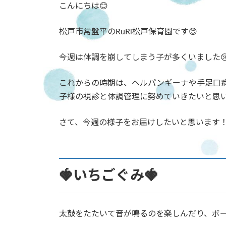
こんにちは😊
新
日
時
松戸市常盤平のRuRi松戸保育園です😊
:
今週は体調を崩してしまう子が多くいました😢
これからの時期は、ヘルパンギーナや手足口
子様の視診と体調管理に努めていきたいと思
さて、今週の様子をお届けしたいと思います
🍓いちごぐみ🍓
太鼓をたたいて音が鳴るのを楽しんだり、ボ