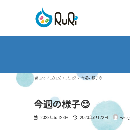
コ
ナ
ン
ビ
テ
ゲ
ン
ー
ツ
シ
へ
ョ
ス
ン
キ
に
ッ
移
プ
動
Top
ブログ
ブログ
今週の様子😊
今週の様子😊
最
2023年6月23日
2023年6月22日
web_
終
更